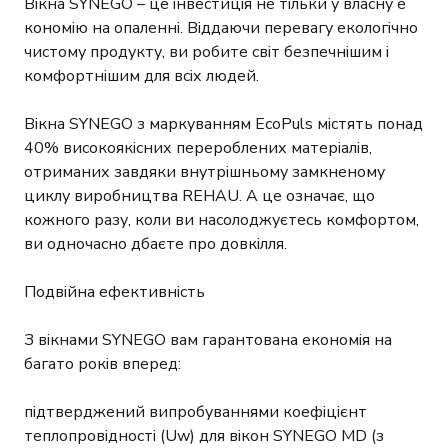
Вікна SYNEGO – це інвестиція не тільки у власну е​
кономію на опаленні. Віддаючи перевагу екологічно
чистому продукту, ви робите світ безпечнішим і
комфортнішим для всіх людей.
Вікна SYNEGO з маркуванням EcoPuls містять понад
40% високоякісних перероблених матеріалів,
отриманих завдяки внутрішньому замкненому
циклу виробництва REHAU. А це означає, що
кожного разу, коли ви насолоджуєтесь комфортом,
ви одночасно дбаєте про довкілля.
Подвійна ефективність
З вікнами SYNEGO вам гарантована економія на
багато років вперед:
підтверджений випробуваннями коефіцієнт
теплопровідності (Uw) для вікон SYNEGO MD (з