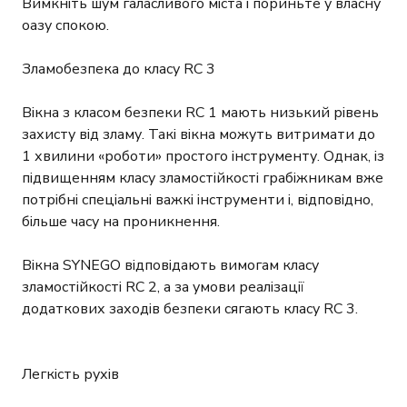
Вимкніть шум галасливого міста і пориньте у власну
оазу спокою.
Зламобезпека до класу RC 3
Вікна з класом безпеки RC 1 мають низький рівень
захисту від зламу. Такі вікна можуть витримати до
1 хвилини «роботи» простого інструменту. Однак, із
підвищенням класу зламостійкості грабіжникам вже
потрібні спеціальні важкі інструменти і, відповідно,
більше часу на проникнення.
Вікна SYNEGO відповідають вимогам класу
зламостійкості RC 2, а за умови реалізації
додаткових заходів безпеки сягають класу RC 3.
Легкість рухів