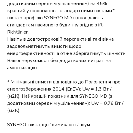
додатковим середнім ущільненням) на 45%
кращий у порівнянні зі стандартними вікнами.*
вікна з профілю SYNEGO MD відповідають
стандартам пасивного будинку згідно з ift-
Richtlinien.
Навіть в довгостроковій перспективі такі вікна
задовольнятимуть вимоги щодо
енергоефективності, а отже зберігатимуть цінність
Вашої нерухомості без додаткових витрат на
амортизацію.
* Мінімальні вимоги відповідно до Положення про
енергозбереження 2014 (EnEV): Uw = 1,3 Вт /
(м2К). Найкращій показник для SYNEGO MD (з
додатковим середнім ущільненням): Uw = 0,76 Вт /
(м2К).
SYNEGO: вікна, що "вимикають" шум