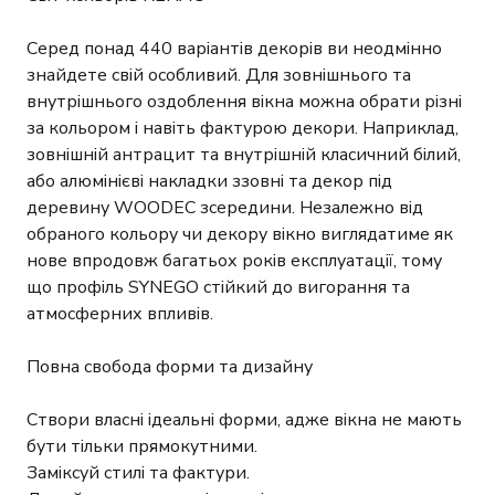
Серед понад 440 варіантів декорів ви неодмінно
знайдете свій особливий. Для зовнішнього та
внутрішнього оздоблення вікна можна обрати різні
за кольором і навіть фактурою декори. Наприклад,
зовнішній антрацит та внутрішній класичний білий,
або алюмінієві накладки ззовні та декор під
деревину WOODEC зсередини. Незалежно від
обраного кольору чи декору вікно виглядатиме як
нове впродовж багатьох років експлуатації, тому
що профіль SYNEGO стійкий до вигорання та
атмосферних впливів.
Повна свобода форми та дизайну
Створи власні ідеальні форми, адже вікна не мають
бути тільки прямокутними.
Заміксуй стилі та фактури.