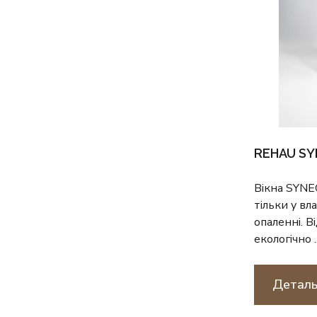
REHAU S
Вікна SYNEG
тільки у вл
опаленні. 
екологічно ..
Деталь