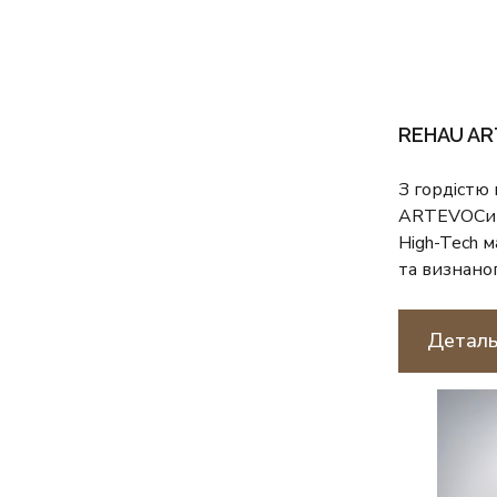
REHAU A
З гордістю
ARTEVO
Си
High-Tech 
та визнаного
Деталь