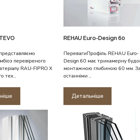
RTEVO
REHAU Euro-Design 60
 представляємо
Переваги
Профіль REHAU Euro-
мбіоз перевіреного
Design 60 має трикамерну будо
матеріалу RAU-FIPRO X
монтажною глибиною 60 мм. З
 тех...
останніми ...
ніше
Детальніше