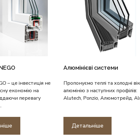
YNEGO
Алюмінієві системи
O – це інвестиція не
Пропонуємо теплі та холодні вік
асну е​кономію на
алюмінію з наступних профілів:
Віддаючи перевагу
Alutech, Ponzio, Алюмотрейд, Alu
.
ніше
Детальніше